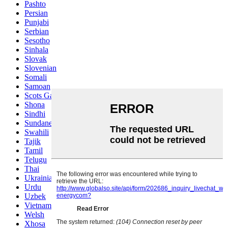
Pashto
Persian
Punjabi
Serbian
Sesotho
Sinhala
Slovak
Slovenian
Somali
Samoan
Scots Gaelic
Shona
Sindhi
Sundanese
Swahili
Tajik
Tamil
Telugu
Thai
Ukrainian
Urdu
Uzbek
Vietnamese
Welsh
Xhosa