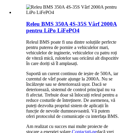
Releu BMS 350A 4S-35S Vârf 2000A
pentru LiPo LiFePO4
Releul BMS poate fi una dintre soluțiile perfecte
pentru puterea de pornire a vehiculelor mari,
vehiculelor de inginerie, vehiculelor cu patru roți
de viteză mică, rulotelor sau oricărui alt dispozitiv
în care doriți să îl amplasați.
Suportă un curent continuu de ieșire de 500A, iar
curentul de vârf poate ajunge la 2000A. Nu se
încălzește sau se deteriorează ușor. Dacă se
deteriorează, sistemul de control principal nu va
fi afectat. Trebuie doar să înlocuiți releul pentru a
reduce costurile de întreținere. De asemenea, vă
puteți dezvolta propriul sistem de aplicații în
funcție de nevoile dumneavoastră. Vă putem
oferi protocolul de comunicație cu interfața BMS.
Am realizat cu succes mai multe proiecte de
stocare a energiei solare.
Contactaţi-ne
dacă vrei