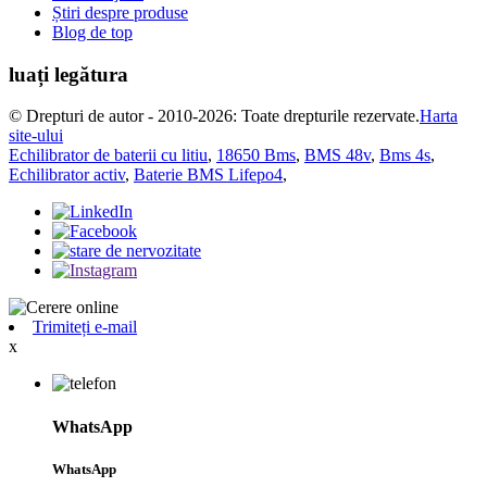
Știri despre produse
Blog de top
luați legătura
© Drepturi de autor - 2010-2026: Toate drepturile rezervate.
Harta
site-ului
Echilibrator de baterii cu litiu
,
18650 Bms
,
BMS 48v
,
Bms 4s
,
Echilibrator activ
,
Baterie BMS Lifepo4
,
Trimiteți e-mail
x
WhatsApp
WhatsApp