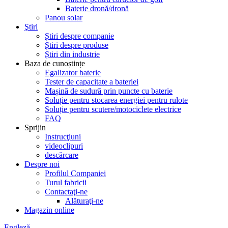
Baterie dronă/dronă
Panou solar
Ştiri
Știri despre companie
Știri despre produse
Știri din industrie
Baza de cunoștințe
Egalizator baterie
Tester de capacitate a bateriei
Mașină de sudură prin puncte cu baterie
Soluție pentru stocarea energiei pentru rulote
Soluție pentru scutere/motociclete electrice
FAQ
Sprijin
Instrucţiuni
videoclipuri
descărcare
Despre noi
Profilul Companiei
Turul fabricii
Contactaţi-ne
Alăturaţi-ne
Magazin online
Engleză