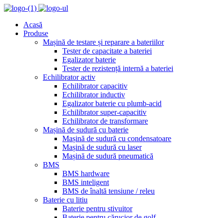
Acasă
Produse
Mașină de testare și reparare a bateriilor
Tester de capacitate a bateriei
Egalizator baterie
Tester de rezistență internă a bateriei
Echilibrator activ
Echilibrator capacitiv
Echilibrator inductiv
Egalizator baterie cu plumb-acid
Echilibrator super-capacitiv
Echilibrator de transformare
Mașină de sudură cu baterie
Mașină de sudură cu condensatoare
Mașină de sudură cu laser
Mașină de sudură pneumatică
BMS
BMS hardware
BMS inteligent
BMS de înaltă tensiune / releu
Baterie cu litiu
Baterie pentru stivuitor
Baterie pentru cărucior de golf