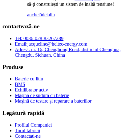
să-ți construiești un sistem de înaltă tensiune!
anchetă
detaliu
contactează-ne
Tel: 0086-028-83267289
Email:jacqueline@heltec-energy.com
Adresă: nr. 16, Chenghong Road, districtul Chenghua,
Chengdu, Sichuan, China
Produse
Baterie cu litiu
BMS
Echilibrator activ
Mașină de sudură cu baterie
Mașină de testare și reparare a bateriilor
Legătură rapidă
Profilul Companiei
Turul fabricii
Contactaţi-ne