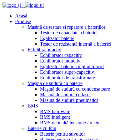
Acasă
Produse
Mașină de testare și reparare a bateriilor
Tester de capacitate a bateriei
Egalizator baterie
Tester de rezistență internă a bateriei
Echilibrator activ
Echilibrator capacitiv
Echilibrator inductiv
Egalizator baterie cu plumb-acid
Echilibrator super-capacitiv
Echilibrator de transformare
Mașină de sudură cu baterie
Mașină de sudură cu condensatoare
Mașină de sudură cu laser
Mașină de sudură pneumatică
BMS
BMS hardware
BMS inteligent
BMS de înaltă tensiune / releu
Baterie cu litiu
Baterie pentru stivuitor
Baterie pentru cărucior de golf