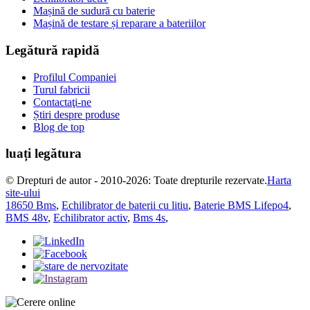
Mașină de sudură cu baterie
Mașină de testare și reparare a bateriilor
Legătură rapidă
Profilul Companiei
Turul fabricii
Contactaţi-ne
Știri despre produse
Blog de top
luați legătura
© Drepturi de autor - 2010-2026: Toate drepturile rezervate.
Harta
site-ului
18650 Bms
,
Echilibrator de baterii cu litiu
,
Baterie BMS Lifepo4
,
BMS 48v
,
Echilibrator activ
,
Bms 4s
,