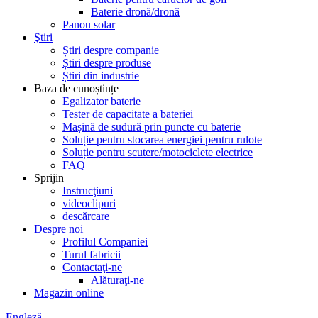
Baterie dronă/dronă
Panou solar
Ştiri
Știri despre companie
Știri despre produse
Știri din industrie
Baza de cunoștințe
Egalizator baterie
Tester de capacitate a bateriei
Mașină de sudură prin puncte cu baterie
Soluție pentru stocarea energiei pentru rulote
Soluție pentru scutere/motociclete electrice
FAQ
Sprijin
Instrucţiuni
videoclipuri
descărcare
Despre noi
Profilul Companiei
Turul fabricii
Contactaţi-ne
Alăturaţi-ne
Magazin online
Engleză