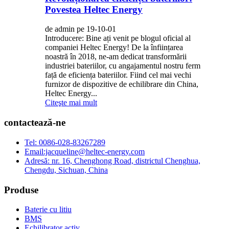
Povestea Heltec Energy
de admin pe 19-10-01
Introducere: Bine ați venit pe blogul oficial al
companiei Heltec Energy! De la înființarea
noastră în 2018, ne-am dedicat transformării
industriei bateriilor, cu angajamentul nostru ferm
față de eficiența bateriilor. Fiind cel mai vechi
furnizor de dispozitive de echilibrare din China,
Heltec Energy...
Citeşte mai mult
contactează-ne
Tel: 0086-028-83267289
Email:jacqueline@heltec-energy.com
Adresă: nr. 16, Chenghong Road, districtul Chenghua,
Chengdu, Sichuan, China
Produse
Baterie cu litiu
BMS
Echilibrator activ