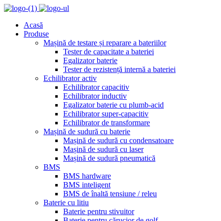
Acasă
Produse
Mașină de testare și reparare a bateriilor
Tester de capacitate a bateriei
Egalizator baterie
Tester de rezistență internă a bateriei
Echilibrator activ
Echilibrator capacitiv
Echilibrator inductiv
Egalizator baterie cu plumb-acid
Echilibrator super-capacitiv
Echilibrator de transformare
Mașină de sudură cu baterie
Mașină de sudură cu condensatoare
Mașină de sudură cu laser
Mașină de sudură pneumatică
BMS
BMS hardware
BMS inteligent
BMS de înaltă tensiune / releu
Baterie cu litiu
Baterie pentru stivuitor
Baterie pentru cărucior de golf