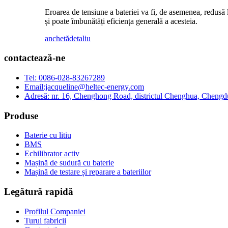
Eroarea de tensiune a bateriei va fi, de asemenea, redusă la
și poate îmbunătăți eficiența generală a acesteia.
anchetă
detaliu
contactează-ne
Tel: 0086-028-83267289
Email:jacqueline@heltec-energy.com
Adresă: nr. 16, Chenghong Road, districtul Chenghua, Chengd
Produse
Baterie cu litiu
BMS
Echilibrator activ
Mașină de sudură cu baterie
Mașină de testare și reparare a bateriilor
Legătură rapidă
Profilul Companiei
Turul fabricii