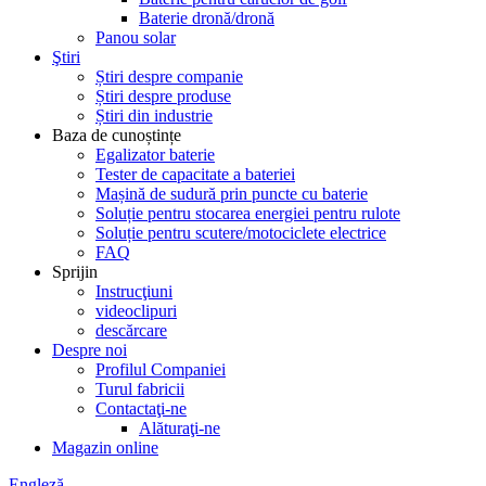
Baterie dronă/dronă
Panou solar
Ştiri
Știri despre companie
Știri despre produse
Știri din industrie
Baza de cunoștințe
Egalizator baterie
Tester de capacitate a bateriei
Mașină de sudură prin puncte cu baterie
Soluție pentru stocarea energiei pentru rulote
Soluție pentru scutere/motociclete electrice
FAQ
Sprijin
Instrucţiuni
videoclipuri
descărcare
Despre noi
Profilul Companiei
Turul fabricii
Contactaţi-ne
Alăturaţi-ne
Magazin online
Engleză