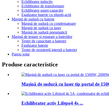
Echilibrator inductiv
Echilibrator de transformare
Echilibrator super-capacitiv
Egalizator baterie cu plumb-acid
Mașină de sudură cu baterie
Mașină de sudură cu condensatoare
Mașină de sudură cu laser
Mașină de sudură pneumatică
Mașină de testare și reparare a bateriilor
Tester de capacitate a bateriei
Egalizator baterie
Tester de rezistență internă a bateriei
Panou solar
Produse caracteristice
Mașină de sudură cu laser tip portal de 150
Echilibrator activ Lifepo4 4s ...