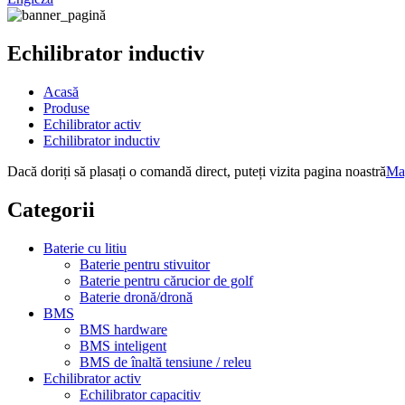
Echilibrator inductiv
Acasă
Produse
Echilibrator activ
Echilibrator inductiv
Dacă doriți să plasați o comandă direct, puteți vizita pagina noastră
Mag
Categorii
Baterie cu litiu
Baterie pentru stivuitor
Baterie pentru cărucior de golf
Baterie dronă/dronă
BMS
BMS hardware
BMS inteligent
BMS de înaltă tensiune / releu
Echilibrator activ
Echilibrator capacitiv