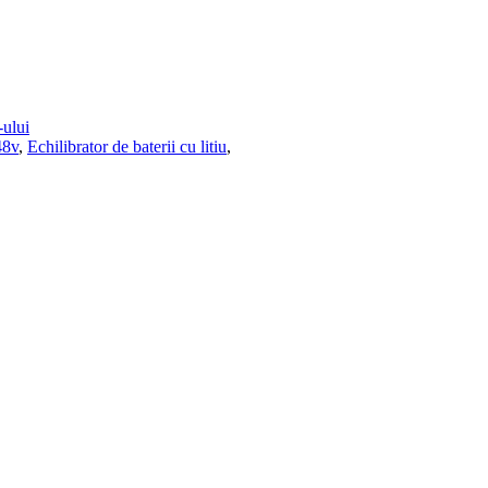
-ului
8v
,
Echilibrator de baterii cu litiu
,