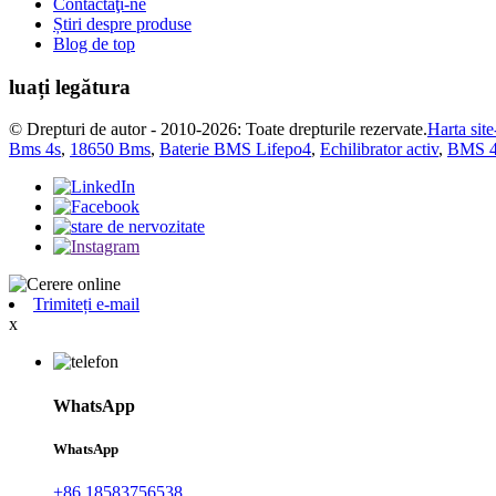
Contactaţi-ne
Știri despre produse
Blog de top
luați legătura
© Drepturi de autor - 2010-2026: Toate drepturile rezervate.
Harta site
Bms 4s
,
18650 Bms
,
Baterie BMS Lifepo4
,
Echilibrator activ
,
BMS 4
Trimiteți e-mail
x
WhatsApp
WhatsApp
+86 18583756538