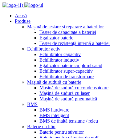
Acasă
Produse
Mașină de testare și reparare a bateriilor
Tester de capacitate a bateriei
Egalizator baterie
Tester de rezistență internă a bateriei
Echilibrator activ
Echilibrator capacitiv
Echilibrator inductiv
Egalizator baterie cu plumb-acid
Echilibrator super-capacitiv
Echilibrator de transformare
Mașină de sudură cu baterie
Mașină de sudură cu condensatoare
Mașină de sudură cu laser
Mașină de sudură pneumatică
BMS
BMS hardware
BMS inteligent
BMS de înaltă tensiune / releu
Baterie cu litiu
Baterie pentru stivuitor
Baterie pentru cărucior de golf