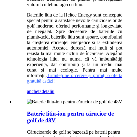
viitorul cu tehnologia cu litiu.
Bateriile litiu de la Heltec Energy sunt concepute
special pentru a satisface nevoile cărucioarelor de
golf moderne, oferind performanțe și longevitate
de neegalat. Spre deosebire de bateriile cu
plumb-acid, bateriile litiu sunt ușoare, contribuind
la creșterea eficienței energetice și la extinderea
autonomiei. Acestea durează mai mult și pot
rezista la mai multe cicluri de încărcare. Alegând
tehnologia litiu, nu numai că vă îmbunătățiți
experiența, dar contribuiți și la un mediu mai
curat și mai ecologic. Pentru mai multe
informații,
Trimiteți-ne o cerere și primiți o ofertă
gratuită astăzi!
anchetă
detaliu
Baterie litiu-ion pentru cărucior de
golf de 48V
Cărucioarele de golf se bazează pe baterii pentru