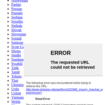
Norwegian
Pashto
Persian
Punjabi
Serbian
Sesotho
Sinhala
Slovak
Slovenian
Somali
Samoan
Scots Gaelic
Shona
Sindhi
Sundanese
Swahili
Tajik
Tamil
Telugu
Thai
Ukrainian
Urdu
Uzbek
Vietnamese
Welsh