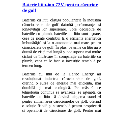
Baterie litiu-ion 72V pentru cărucior
de golf
Bateriile cu litiu câștigă popularitate în industria
cărucioarelor de golf datorită performanței și
longevității lor superioare. Spre deosebire de
bateriile cu plumb, bateriile cu litiu sunt ușoare,
ceea ce poate contribui la o eficiență energetică
îmbunătățită și la o autonomie mai mare pentru
cărucioarele de golf. În plus, bateriile cu litiu au o
durată de viață mai lungă și pot suporta mai multe
cicluri de încărcare în comparație cu bateriile cu
plumb, ceea ce le face o investiție rentabilă pe
termen lung.
Bateriile cu litiu de la Heltec Energy au
revoluționat industria cărucioarelor de golf,
oferind o sursă de energie mai eficientă, mai
durabilă și mai ecologică. Pe măsură ce
tehnologia continuă să avanseze, se așteaptă ca
bateriile cu litiu să devină alegerea standard
pentru alimentarea cărucioarelor de golf, oferind
o soluție fiabilă și sustenabilă pentru proprietarii
și operatorii de cărucioare de golf. Pentru mai