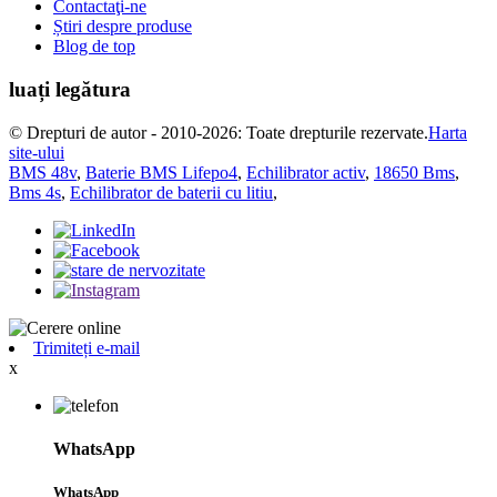
Contactaţi-ne
Știri despre produse
Blog de top
luați legătura
© Drepturi de autor - 2010-2026: Toate drepturile rezervate.
Harta
site-ului
BMS 48v
,
Baterie BMS Lifepo4
,
Echilibrator activ
,
18650 Bms
,
Bms 4s
,
Echilibrator de baterii cu litiu
,
Trimiteți e-mail
x
WhatsApp
WhatsApp