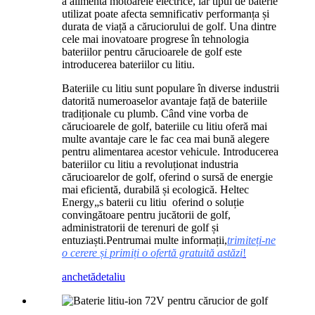
a alimenta motoarele electrice, iar tipul de baterie
utilizat poate afecta semnificativ performanța și
durata de viață a căruciorului de golf. Una dintre
cele mai inovatoare progrese în tehnologia
bateriilor pentru cărucioarele de golf este
introducerea bateriilor cu litiu.
Bateriile cu litiu sunt populare în diverse industrii
datorită numeroaselor avantaje față de bateriile
tradiționale cu plumb. Când vine vorba de
cărucioarele de golf, bateriile cu litiu oferă mai
multe avantaje care le fac cea mai bună alegere
pentru alimentarea acestor vehicule. Introducerea
bateriilor cu litiu a revoluționat industria
cărucioarelor de golf, oferind o sursă de energie
mai eficientă, durabilă și ecologică. Heltec
Energy
„
s
baterii cu litiu
oferind o soluție
convingătoare pentru jucătorii de golf,
administratorii de terenuri de golf și
entuziaști.
Pentru
mai multe informații,
trimiteți-ne
o cerere și primiți o ofertă gratuită astăzi
!
anchetă
detaliu