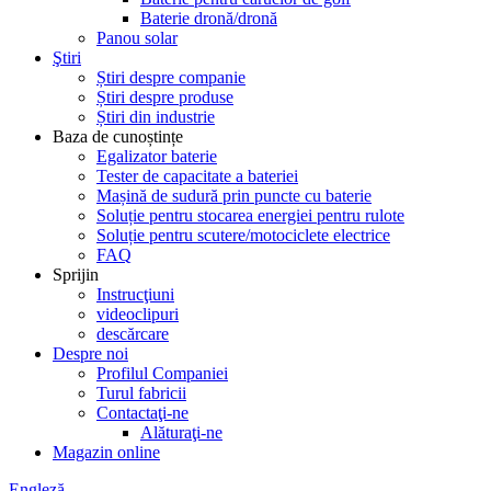
Baterie dronă/dronă
Panou solar
Ştiri
Știri despre companie
Știri despre produse
Știri din industrie
Baza de cunoștințe
Egalizator baterie
Tester de capacitate a bateriei
Mașină de sudură prin puncte cu baterie
Soluție pentru stocarea energiei pentru rulote
Soluție pentru scutere/motociclete electrice
FAQ
Sprijin
Instrucţiuni
videoclipuri
descărcare
Despre noi
Profilul Companiei
Turul fabricii
Contactaţi-ne
Alăturaţi-ne
Magazin online
Engleză