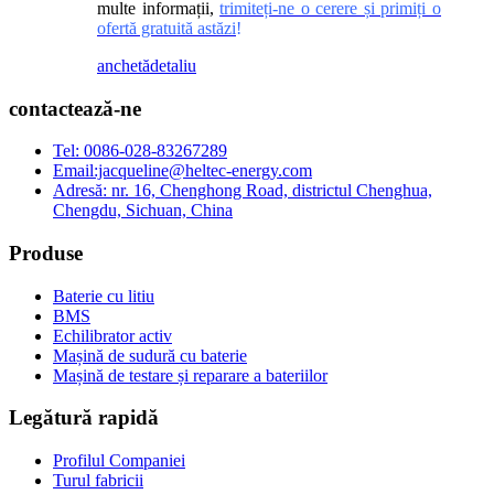
multe informații,
trimiteți-ne o cerere și primiți o
ofertă gratuită astăzi
!
anchetă
detaliu
contactează-ne
Tel: 0086-028-83267289
Email:jacqueline@heltec-energy.com
Adresă: nr. 16, Chenghong Road, districtul Chenghua,
Chengdu, Sichuan, China
Produse
Baterie cu litiu
BMS
Echilibrator activ
Mașină de sudură cu baterie
Mașină de testare și reparare a bateriilor
Legătură rapidă
Profilul Companiei
Turul fabricii