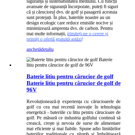
siguranța și sustenabilitatea mediului. Cu funcții
avansate de siguranță încorporate, puteți fi siguri
că și căruciorul dvs. de golf și pasagerii acestuia
sunt protejați. În plus, bateriile noastre au un
design ecologic care reduce emisiile nocive și
minimizează amprenta dvs. de carbon. Pentru
mai multe informații,
trimiteți-ne o cerere și
primiți o ofertă gratuită astăzi
!
anchetă
detaliu
Baterie litiu pentru cărucior de golf
Baterie litiu pentru cărucior de golf de
96V
Revoluționează-ți experiența cu cărucioarele de
golf cu cea mai recentă inovație în tehnologia
energetică - bateriile cu litiu pentru cărucioare de
golf. Pe măsură ce industria golfului continuă să
crească, crește și nevoia de surse de alimentare
mai eficiente și mai fiabile. Spune adio limitărilor
bateriilor tradiționale cu plumb și îmbrățișează