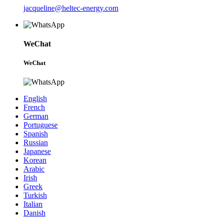
jacqueline@heltec-energy.com
WeChat
WeChat
English
French
German
Portuguese
Spanish
Russian
Japanese
Korean
Arabic
Irish
Greek
Turkish
Italian
Danish