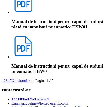
Manual de instrucțiuni pentru capul de sudură
plată cu impulsuri pneumatice HSW01
Manual de instrucțiuni pentru capul de sudură
pneumatic HBW01
1
2
3
4
5
Următorul >
>>
Pagina 1 / 5
contactează-ne
Tel: 0086-028-83267289
Email:jacqueline@heltec-energy.com