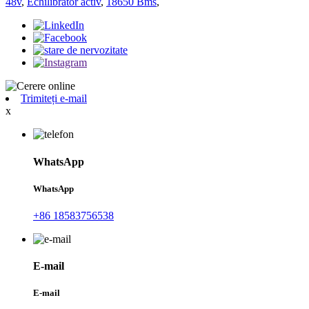
48v
,
Echilibrator activ
,
18650 Bms
,
Trimiteți e-mail
x
WhatsApp
WhatsApp
+86 18583756538
E-mail
E-mail