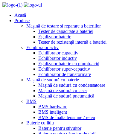
Acasă
Produse
Mașină de testare și reparare a bateriilor
Tester de capacitate a bateriei
Egalizator baterie
Tester de rezistență internă a bateriei
Echilibrator activ
Echilibrator capacitiv
Echilibrator inductiv
Egalizator baterie cu plumb-acid
Echilibrator super-capacitiv
Echilibrator de transformare
Mașină de sudură cu baterie
Mașină de sudură cu condensatoare
Mașină de sudură cu laser
Mașină de sudură pneumatică
BMS
BMS hardware
BMS inteligent
BMS de înaltă tensiune / releu
Baterie cu litiu
Baterie pentru stivuitor
Baterie pentru cărucior de golf