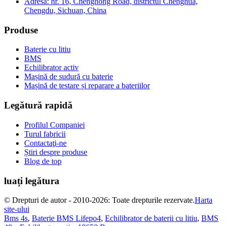
Adresă: nr. 16, Chenghong Road, districtul Chenghua,
Chengdu, Sichuan, China
Produse
Baterie cu litiu
BMS
Echilibrator activ
Mașină de sudură cu baterie
Mașină de testare și reparare a bateriilor
Legătură rapidă
Profilul Companiei
Turul fabricii
Contactaţi-ne
Știri despre produse
Blog de top
luați legătura
© Drepturi de autor - 2010-2026: Toate drepturile rezervate.
Harta
site-ului
Bms 4s
,
Baterie BMS Lifepo4
,
Echilibrator de baterii cu litiu
,
BMS