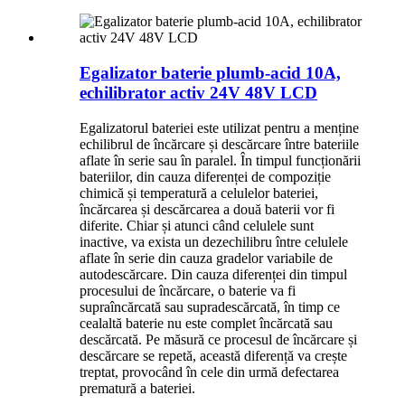
Egalizator baterie plumb-acid 10A,
echilibrator activ 24V 48V LCD
Egalizatorul bateriei este utilizat pentru a menține
echilibrul de încărcare și descărcare între bateriile
aflate în serie sau în paralel. În timpul funcționării
bateriilor, din cauza diferenței de compoziție
chimică și temperatură a celulelor bateriei,
încărcarea și descărcarea a două baterii vor fi
diferite. Chiar și atunci când celulele sunt
inactive, va exista un dezechilibru între celulele
aflate în serie din cauza gradelor variabile de
autodescărcare. Din cauza diferenței din timpul
procesului de încărcare, o baterie va fi
supraîncărcată sau supradescărcată, în timp ce
cealaltă baterie nu este complet încărcată sau
descărcată. Pe măsură ce procesul de încărcare și
descărcare se repetă, această diferență va crește
treptat, provocând în cele din urmă defectarea
prematură a bateriei.