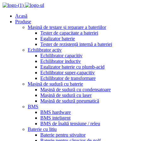
Acasă
Produse
Mașină de testare și reparare a bateriilor
Tester de capacitate a bateriei
Egalizator baterie
Tester de rezistență internă a bateriei
Echilibrator activ
Echilibrator capacitiv
Echilibrator inductiv
Egalizator baterie cu plumb-acid
Echilibrator super-capacitiv
Echilibrator de transformare
Mașină de sudură cu baterie
Mașină de sudură cu condensatoare
Mașină de sudură cu laser
Mașină de sudură pneumatică
BMS
BMS hardware
BMS inteligent
BMS de înaltă tensiune / releu
Baterie cu litiu
Baterie pentru stivuitor
Baterie pentru cărucior de golf