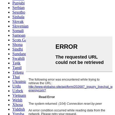
Punjabi
Serbian
Sesotho
Sinhala
Slovak
Slovenian
Somali
Samoan
Scots Gaelic
Shona
Sindhi
Sundanese
Swahili
Tajik
Tamil
Telugu
Thai
Ukrainian
Urdu
Uzbek
Vietnamese
Welsh
Xhosa
Yiddish
Yoruba