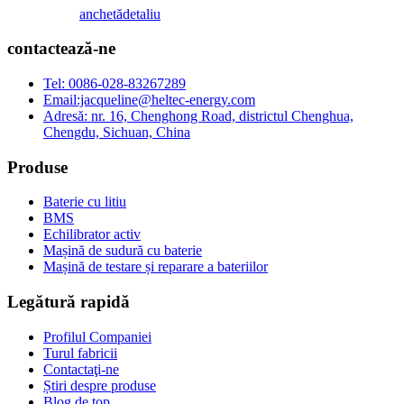
anchetă
detaliu
contactează-ne
Tel: 0086-028-83267289
Email:jacqueline@heltec-energy.com
Adresă: nr. 16, Chenghong Road, districtul Chenghua,
Chengdu, Sichuan, China
Produse
Baterie cu litiu
BMS
Echilibrator activ
Mașină de sudură cu baterie
Mașină de testare și reparare a bateriilor
Legătură rapidă
Profilul Companiei
Turul fabricii
Contactaţi-ne
Știri despre produse
Blog de top