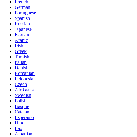
French
German
Portuguese
Spanish
Russian
Japanese
Korean
Arabic
Irish
Greek
Turkish
Italian
Danish
Romanian
Indonesian
Czech
Afrikaans
Swedish
Polish
Basque
Catalan
Esperanto
Hindi
Lao
Albanian