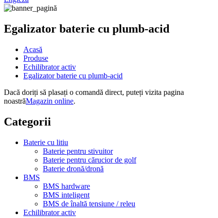
Egalizator baterie cu plumb-acid
Acasă
Produse
Echilibrator activ
Egalizator baterie cu plumb-acid
Dacă doriți să plasați o comandă direct, puteți vizita pagina
noastră
Magazin online
.
Categorii
Baterie cu litiu
Baterie pentru stivuitor
Baterie pentru cărucior de golf
Baterie dronă/dronă
BMS
BMS hardware
BMS inteligent
BMS de înaltă tensiune / releu
Echilibrator activ