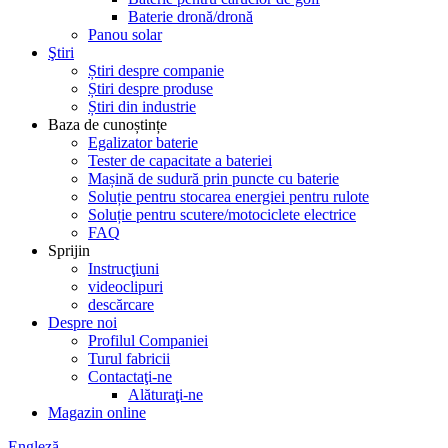
Baterie dronă/dronă
Panou solar
Ştiri
Știri despre companie
Știri despre produse
Știri din industrie
Baza de cunoștințe
Egalizator baterie
Tester de capacitate a bateriei
Mașină de sudură prin puncte cu baterie
Soluție pentru stocarea energiei pentru rulote
Soluție pentru scutere/motociclete electrice
FAQ
Sprijin
Instrucţiuni
videoclipuri
descărcare
Despre noi
Profilul Companiei
Turul fabricii
Contactaţi-ne
Alăturaţi-ne
Magazin online
Engleză