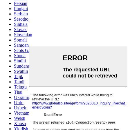
Persian
Punjabi
Serbian
Sesotho
Sinhala
Slovak
Slovenian
Somali
Samoan
Scots Gaelic
Shona
Sindhi
Sundanese
Swahili
Tajik
Tamil
Telugu
Thai
Ukrainian
Urdu
Uzbek
Vietnamese
Welsh
Xhosa
Yiddish