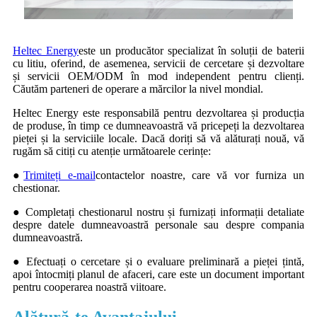
Heltec Energy
este un producător specializat în soluții de baterii
cu litiu, oferind, de asemenea, servicii de cercetare și dezvoltare
și servicii OEM/ODM în mod independent pentru clienți.
Căutăm parteneri de operare a mărcilor la nivel mondial.
Heltec Energy este responsabilă pentru dezvoltarea și producția
de produse, în timp ce dumneavoastră vă pricepeți la dezvoltarea
pieței și la serviciile locale. Dacă doriți să vă alăturați nouă, vă
rugăm să citiți cu atenție următoarele cerințe:
●
Trimiteți e-mail
contactelor noastre, care vă vor furniza un
chestionar.
● Completați chestionarul nostru și furnizați informații detaliate
despre datele dumneavoastră personale sau despre compania
dumneavoastră.
● Efectuați o cercetare și o evaluare preliminară a pieței țintă,
apoi întocmiți planul de afaceri, care este un document important
pentru cooperarea noastră viitoare.
Alătură-te Avantajului