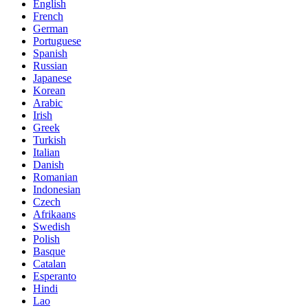
English
French
German
Portuguese
Spanish
Russian
Japanese
Korean
Arabic
Irish
Greek
Turkish
Italian
Danish
Romanian
Indonesian
Czech
Afrikaans
Swedish
Polish
Basque
Catalan
Esperanto
Hindi
Lao