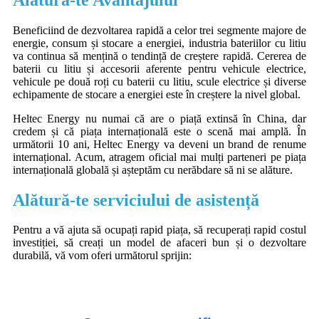
Beneficiind de dezvoltarea rapidă a celor trei segmente majore de
energie, consum și stocare a energiei, industria bateriilor cu litiu
va continua să mențină o tendință de creștere rapidă. Cererea de
baterii cu litiu și accesorii aferente pentru vehicule electrice,
vehicule pe două roți cu baterii cu litiu, scule electrice și diverse
echipamente de stocare a energiei este în creștere la nivel global.
Heltec Energy nu numai că are o piață extinsă în China, dar
credem și că piața internațională este o scenă mai amplă. În
următorii 10 ani, Heltec Energy va deveni un brand de renume
internațional. Acum, atragem oficial mai mulți parteneri pe piața
internațională globală și așteptăm cu nerăbdare să ni se alăture.
Alătură-te serviciului de asistență
Pentru a vă ajuta să ocupați rapid piața, să recuperați rapid costul
investiției, să creați un model de afaceri bun și o dezvoltare
durabilă, vă vom oferi următorul sprijin: