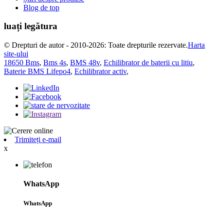
Blog de top
luați legătura
© Drepturi de autor - 2010-2026: Toate drepturile rezervate.
Harta
site-ului
18650 Bms
,
Bms 4s
,
BMS 48v
,
Echilibrator de baterii cu litiu
,
Baterie BMS Lifepo4
,
Echilibrator activ
,
Trimiteți e-mail
x
WhatsApp
WhatsApp