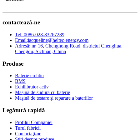
contactează-ne
Tel: 0086-028-83267289
Email:jacqueline@heltec-energy.com
Adresă: nr. 16, Chenghong Road, districtul Chenghua,
Chengdu, Sichuan, China
Produse
Baterie cu litiu
BMS
Echilibrator activ
Mașină de sudură cu baterie
Mașină de testare și reparare a bateriilor
Legătură rapidă
Profilul Companiei
Turul fabricii
Contactaţi-ne
Știri despre produse