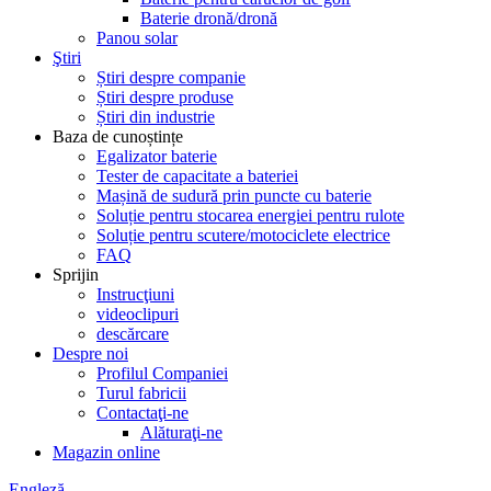
Baterie dronă/dronă
Panou solar
Ştiri
Știri despre companie
Știri despre produse
Știri din industrie
Baza de cunoștințe
Egalizator baterie
Tester de capacitate a bateriei
Mașină de sudură prin puncte cu baterie
Soluție pentru stocarea energiei pentru rulote
Soluție pentru scutere/motociclete electrice
FAQ
Sprijin
Instrucţiuni
videoclipuri
descărcare
Despre noi
Profilul Companiei
Turul fabricii
Contactaţi-ne
Alăturaţi-ne
Magazin online
Engleză