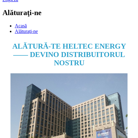
Alăturaţi-ne
Acasă
Alăturaţi-ne
ALĂTURĂ-TE HELTEC ENERGY
—— DEVINO DISTRIBUITORUL
NOSTRU