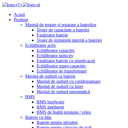
Acasă
Produse
Mașină de testare și reparare a bateriilor
Tester de capacitate a bateriei
Egalizator baterie
Tester de rezistență internă a bateriei
Echilibrator activ
Echilibrator capacitiv
Echilibrator inductiv
Egalizator baterie cu plumb-acid
Echilibrator super-capacitiv
Echilibrator de transformare
Mașină de sudură cu baterie
Mașină de sudură cu condensatoare
Mașină de sudură cu laser
Mașină de sudură pneumatică
BMS
BMS hardware
BMS inteligent
BMS de înaltă tensiune / releu
Baterie cu litiu
Baterie pentru stivuitor
Baterie pentru cărucior de golf